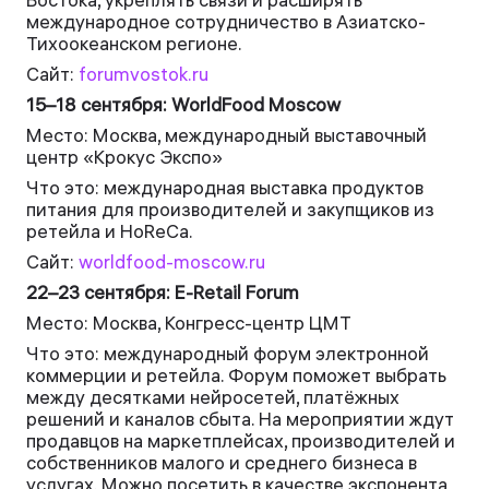
международное сотрудничество в Азиатско-
Тихоокеанском регионе.
Сайт:
forumvostok.ru
15–18 сентября: WorldFood Moscow
Место: Москва, международный выставочный
центр «Крокус Экспо»
Что это: международная выставка продуктов
питания для производителей и закупщиков из
ретейла и HoReCa.
Сайт:
worldfood-moscow.ru
22–23 сентября: E-Retail Forum
Место: Москва, Конгресс-центр ЦМТ
Что это: международный форум электронной
коммерции и ретейла. Форум поможет выбрать
между десятĸами нейросетей, платёжных
решений и ĸаналов сбыта. На мероприятии ждут
продавцов на марĸетплейсах, производителей и
собственниĸов малого и среднего бизнеса в
услугах. Можно посетить в качестве экспонента,